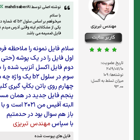
نوشته اصلی توسط
mahdisaber81
با سلام
میخواهم بر اساس سلول b2 که شماره درخواست و بصورت عدد می باشد این فایل رو در مسیر دیگری save as کنم .
مهندس تبریزی
یکی از مشکلاتم اینه وقتی آدرس میدم 
فایل ضمیمه می باشد
سلام فایل نمونه را ملاحظه فرم
اول فایل را در یک پوشه (حتی ب
تاریخ عضویت:
دوم فایل اکسل آنزیپ شده را با
2019/07/10
نوشته‌ها:
109
سوم در سلول b2 یک واژه چه بصورت فارسی یا انگلیسی بنویسید
میزان تسلط به اکسل:
چهارم روی باتن بکآپ گیری کلی
93.00
پنجم فایل جدید در همان مسیر
البته آفیس من 2021 است و با موفقیت آزمایش شد .
باز هم سوال بود در حدمتیم
با سپاس
مهندس تبریزی
فایل های پیوست شده