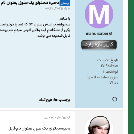
ذخیره محتوای یک سلول بعنوان نام 
پرسش
2021/01/10, 08:20
با سلام
میخواهم بر اساس سلول b2 که شماره درخواست و بصورت عدد می باشد این فایل رو در مسیر دیگری save as کنم .
یکی از مشکلاتم اینه وقتی آدرس میدم نام پوش
mahdisaber81
فایل ضمیمه می باشد
تاریخ عضویت:
2019/06/08
نوشته‌ها:
1
میزان تسلط به اکسل:
76.00
برچسب ها:
هیچ‌کدام
2021/11/28, 00:23
ذخیره محتوای یک سلول بعنوان نام فایل