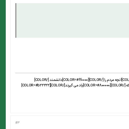
[CENTER][SIZE=4][FONT=arial][COLOR=#b22222] :winner2:[/COLOR][COLOR=#000080] فرانسیس بیکن : [/COLOR][COLOR=#0000cd]آنچه مردم را [/COLOR][COLOR=#ff0000]دانشمند [/COLOR]
[COLOR=#0000cd]می کند ، مطالبی نیست که [/COLOR][COLOR=#800000]می خوانند[/COLOR][COLOR=#0000cd] بلکه چیزهایی است که [/COLOR][COLOR=#800000]یاد می گیرند[/COLOR][COLOR=#b22222]
#3