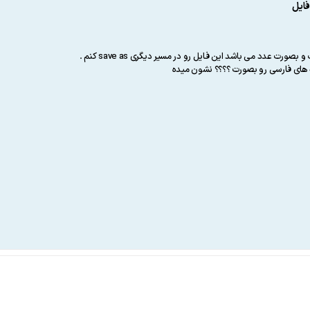
فایل
ه های فارسی رو بصورت ؟؟؟؟ نشون میده