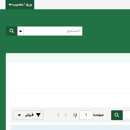
ورود / عضویت
صفحه
از
1
فیلتر