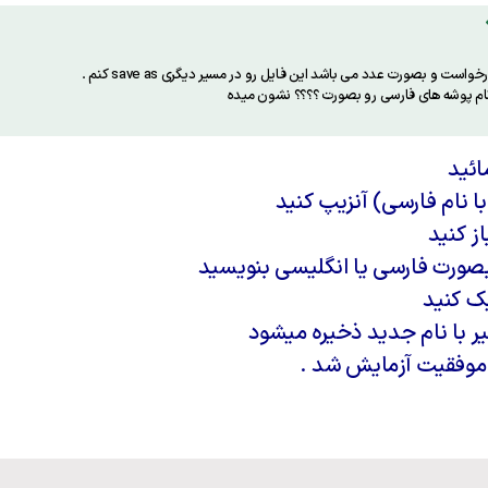
نام پوشه های فارسی رو بصورت ؟؟؟؟ نشون میده
ائید
ا نام فارسی) آنزیپ کنید
ز کنید
ک کنید
 با نام جدید ذخیره میشود