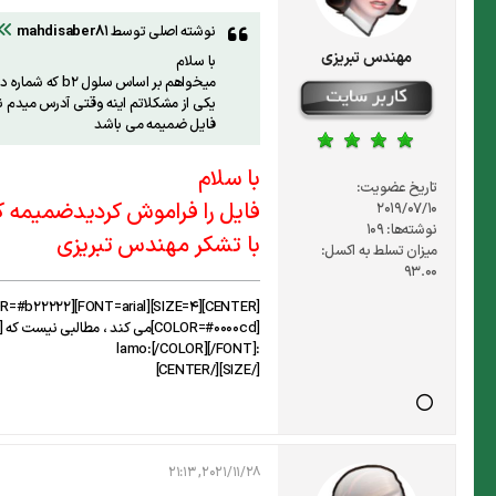
نوشته اصلی توسط
mahdisaber81
مهندس تبریزی
با سلام
میخواهم بر اساس سلول b2 که شماره درخواست و بصورت عدد می باشد این فایل رو در مسیر دیگری save as کنم .
یکی از مشکلاتم اینه وقتی آدرس میدم 
فایل ضمیمه می باشد
با سلام
تاریخ عضویت:
فایل را فراموش کردیدضمیمه ک
2019/07/10
نوشته‌ها:
109
با تشکر مهندس تبریزی
میزان تسلط به اکسل:
93.00
:lamo:[/COLOR][/FONT]
[/SIZE][/CENTER]
2021/11/28, 21:13