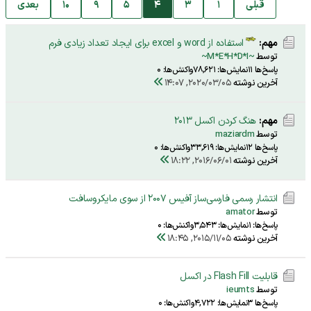
قبلی
1
3
4
5
9
10
بعدی
مهم:
استفاده از word و excel برای ایجاد تعداد زیادی فرم
توسط
~M*E*H*D*I~
پاسخ‌ها 11
نمایش‌ها: 78,621
واکنش‌ها: 0
آخرین نوشته
2020/03/05, 14:07
مهم:
هنگ کردن اکسل 2013
توسط
maziardm
پاسخ‌ها 12
نمایش‌ها: 33,619
واکنش‌ها: 0
آخرین نوشته
2016/06/01, 18:22
انتشار رسمی فارسی‌ساز آفیس 2007 از سوی مایکروسافت
توسط
amator
پاسخ‌ها: 1
نمایش‌ها: 3,543
واکنش‌ها: 0
آخرین نوشته
2015/11/05, 18:45
قابلیت Flash Fill در اکسل
توسط
ieumts
پاسخ‌ها 3
نمایش‌ها: 4,722
واکنش‌ها: 0