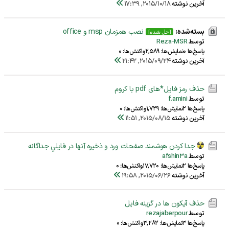
آخرین نوشته
2015/10/18, 17:39
بسته‌شده:
نصب همزمان msp و office
[حل شده]
توسط
Reza-MSR
پاسخ‌ها 0
نمایش‌ها: 2,589
واکنش‌ها: 0
آخرین نوشته
2015/09/24, 21:42
حذف رمز فایل*های pdf با کروم
توسط
f.amini
پاسخ‌ها 2
نمایش‌ها: 1,729
واکنش‌ها: 0
آخرین نوشته
2015/08/15, 11:51
جدا كردن هوشمند صفحات ورد و ذخيره آنها در فايلي جداگانه
توسط
afshin3a
پاسخ‌ها 2
نمایش‌ها: 17,720
واکنش‌ها: 0
آخرین نوشته
2015/06/26, 19:58
حذف آیکون ها در گزینه فایل
توسط
rezajaberpour
پاسخ‌ها 3
نمایش‌ها: 3,282
واکنش‌ها: 0