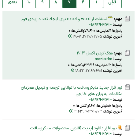
قبلی
1
6
7
8
9
10
بعدی
مهم:
استفاده از word و excel برای ایجاد تعداد زیادی فرم
توسط
~M*E*H*D*I~
پاسخ‌ها 11
نمایش‌ها: 78,620
واکنش‌ها: 0
آخرین نوشته
2020/03/05, 14:07
مهم:
هنگ کردن اکسل 2013
توسط
maziardm
پاسخ‌ها 12
نمایش‌ها: 33,619
واکنش‌ها: 0
آخرین نوشته
2016/06/01, 18:22
نرم افزار جدید مایکروسافت با توانایی ترجمه و تبدیل همزمان
مکالمات به زبان های خارجی
توسط
~M*E*H*D*I~
پاسخ‌ها 0
نمایش‌ها: 1,601
واکنش‌ها: 0
آخرین نوشته
2013/10/03, 12:43
نرم افزار دانلود آپدیت آفلاین محصولات مایکروسافت
توسط
~M*E*H*D*I~