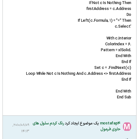
If Not c Is Nothing Then
firstAddress = c.Address
Do
If Left(c.Formula, 1) = "=" Then
'c.Select
With c.Interior
.ColorIndex = 6
.Pattern = xlSolid
End With
End If
Set c = .FindNext(c)
Loop While Not c Is Nothing And c.Address <> firstAddress
End If
End With
End Sub
mostafap4
یک موضوع ایجاد کرد
رنگ کردم سلول های
2010/08/09,
حاوی فرمول
14:13