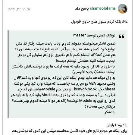
shamsololama
پاسخ داد
2012/11/17, 15:24
RE: رنگ کردم سلول های حاوی فرمول
نوشته اصلی توسط
master
ضمن تشکر میخواستم بدونم کدوم اونت باعث میشه رفتار کد مثل
توابع خود اکسل بشه یعنی هر موقعی که یه تابع ابدیت میشه این کد
هم عمل کنه؟اگه اشتباه نکنم با هر تغییری توی هر سلولی کل توابع
ابدیت میشه البته مطمئن نیستم درسته؟
ایا جزوه یا PDFی وجود داره که همه اونت ها رو با توضیحاتش داخلش
نوشته باشه؟(ترجیحا فارسی)
یه وال دیگه هم دارم اونم اینکه الان این کد رو توی کجا وارد کنم؟الان
وقتی محیط VBA رو میارم سه جا هست که میشه وارد کرد یکی نوشته
Sheet یکی ThisWorkbook و یکی هم Module ها هستن اینا چر
فرقی دارن؟ و میشه چند تا کد رو توی یه Module وارد کرد یا نه باید هر
کدی رو توی یه Module نوشت؟(اگه هر دو تا میشه کدوم بهتر هست؟
مزیتش چی هست؟)
با تشکر
با درود فراوان
برای اینکه هر موقع تابع های خود اکسل محاسبه میشن این کدی که نوشتی هم