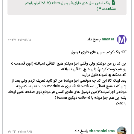
رنگ شدن سل های دارای فورمول.xlsm
(28.5 کیلو بایت,
مشاهدات 4)
master
پاسخ داد
2012/11/15, 22:47
RE: رنگ کردم سلول های حاوی فرمول
این کد رو من نوشتم ولی وقتی اجرا میکنم هیچ اتفاقی نمیافته (اون قسمت c
رو هم درست کردم) ولی هیچ اتفاقی نمیافته
اگه ممکنه یه نمونه فایل بزارید
بعد اینکه کلا این کد چه موقعی اجرا میشه؟ من تو کلید تعریف کردم ولی بعد از
زدن کلید هیچ اتفاقی نمیافته حالا اگه توی یه module جدید تعریف کنم چه
موقعی اجرا میشه؟(عین فرمول های عادی اکسل هر موقع توی صفحه تغییر ایجاد
بشه این هم اجرا میشه یا نه حالت دیگری هست؟)
با تشکر
shamsololama
پاسخ داد
2010/08/11, 09:33