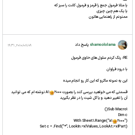
یا مثلا فرمول جمع را قرمز و فرمول کانت را سبز که
یا یک هم چین چیزی
ممنونم از راهنمایی هاتون
shamsololama
پاسخ داد
2010/08/09, 19:31
RE: رنگ کردم سلول های حاوی فرمول
با درود فراوان
این یه نمونه ماکرو که این کار رو انجام میده
قسمتی که می خواهید بررسی کند را بصورت A1
2000 نوشته ام که می توانید
آن را تغییر دهید و یا کل شیت را در نظر بگیرید
Sub Macro1()
Dim c
With Sheet1.Range("a1
2000")
Set c = .Find("*", LookIn:=xlValues, LookAt:=xlPart)