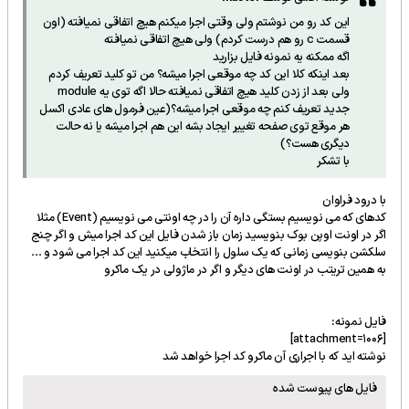
این کد رو من نوشتم ولی وقتی اجرا میکنم هیچ اتفاقی نمیافته (اون
قسمت c رو هم درست کردم) ولی هیچ اتفاقی نمیافته
اگه ممکنه یه نمونه فایل بزارید
بعد اینکه کلا این کد چه موقعی اجرا میشه؟ من تو کلید تعریف کردم
ولی بعد از زدن کلید هیچ اتفاقی نمیافته حالا اگه توی یه module
جدید تعریف کنم چه موقعی اجرا میشه؟(عین فرمول های عادی اکسل
هر موقع توی صفحه تغییر ایجاد بشه این هم اجرا میشه یا نه حالت
دیگری هست؟)
با تشکر
با درود فراوان
کدهای که می نویسیم بستگی داره آن را در چه اونتی می نویسیم (Event) مثلا
اگر در اونت اوپن بوک بنویسید زمان باز شدن فایل این کد اجرا میش و اگر چنج
سلکشن بنویسی زمانی که یک سلول را انتخاب میکنید این کد اجرا می شود و ...
به همین تریتب در اونت های دیگر و اگر در ماژولی در یک ماکرو
فایل نمونه:
[attachment=1006]
نوشته اید که با اجراری آن ماکرو کد اجرا خواهد شد
فایل های پیوست شده