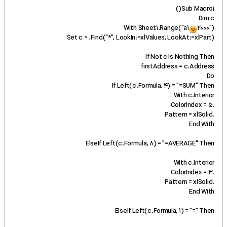
Sub Macro1()
Dim c
With Sheet1.Range("a1
2000")
Set c = .Find("*", LookIn:=xlValues, LookAt:=xlPart)
If Not c Is Nothing Then
firstAddress = c.Address
Do
If Left(c.Formula, 4) = "=SUM" Then
With c.Interior
.ColorIndex = 5
.Pattern = xlSolid
End With
ElseIf Left(c.Formula, 8) = "=AVERAGE" Then
With c.Interior
.ColorIndex = 3
.Pattern = xlSolid
End With
ElseIf Left(c.Formula, 1) = "=" Then