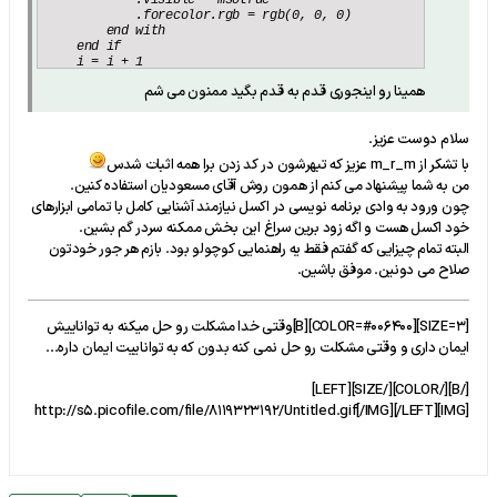
            .visible = msotrue

            .forecolor.rgb = rgb(0, 0, 0)

        end with

    end if

    i = i + 1

next

همینا رو اینجوری قدم به قدم بگید ممنون می شم
end sub
سلام دوست عزیز.
با تشکر از m_r_m عزیز که تبهرشون در کد زدن برا همه اثبات شدس
من به شما پیشنهاد می کنم از همون روش آقای مسعودیان استفاده کنین.
چون ورود به وادی برنامه نویسی در اکسل نیازمند آشنایی کامل با تمامی ابزارهای
خود اکسل هست و اگه زود برین سراغ این بخش ممکنه سردر گم بشین.
البته تمام چیزایی که گفتم فقط یه راهنمایی کوچولو بود. بازم هر جور خودتون
صلاح می دونین. موفق باشین.
[SIZE=3][COLOR=#006400][B]وقتی خدا مشکلت رو حل میکنه به تواناییش
ایمان داری و وقتی مشکلت رو حل نمی کنه بدون که به تواناییت ایمان داره...
[/B][/COLOR][/SIZE][LEFT]
[IMG]http://s5.picofile.com/file/8119323192/Untitled.gif[/IMG][/LEFT]