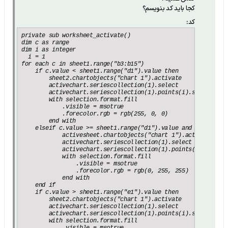
کجا باید کد بنویسم؟
کد:
private sub worksheet_activate()

dim c as range

dim i as integer

  i = 1

for each c in sheet1.range("b3:b15")

    if c.value < sheet1.range("d1").value then

        sheet2.chartobjects("chart 1").activate

        activechart.seriescollection(1).select

        activechart.seriescollection(1).points(i).select

        with selection.format.fill

            .visible = msotrue

            .forecolor.rgb = rgb(255, 0, 0)

        end with

    elseif c.value >= sheet1.range("d1").value and c.value < 
            activesheet.chartobjects("chart 1").activate

            activechart.seriescollection(1).select

            activechart.seriescollection(1).points(i).select

            with selection.format.fill

                .visible = msotrue

                .forecolor.rgb = rgb(0, 255, 255)

            end with

    end if

    if c.value > sheet1.range("e1").value then

        sheet2.chartobjects("chart 1").activate

        activechart.seriescollection(1).select

        activechart.seriescollection(1).points(i).select

        with selection.format.fill
