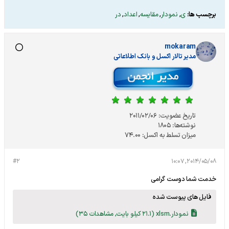
برچسب ها:
ی
,
نمودار
,
مقایسه
,
اعداد
,
در
mokaram
مدير تالار اکسل و بانک اطلاعاتی
تاریخ عضویت:
2011/02/06
نوشته‌ها:
1805
میزان تسلط به اکسل:
74.00
#2
2014/05/08, 10:07
خدمت شما دوست گرامی
فایل های پیوست شده
نمودار.xlsm
(21.1 کیلو بایت, مشاهدات 35)