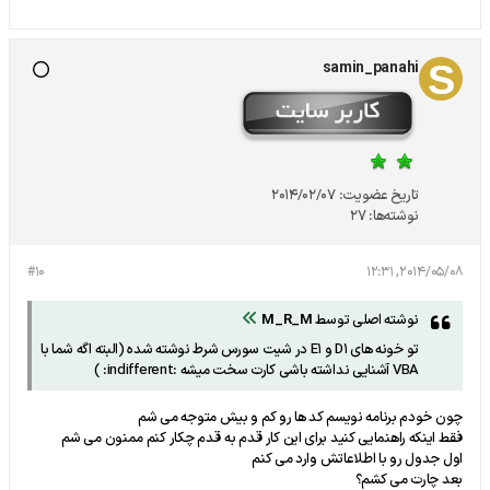
samin_panahi
تاریخ عضویت:
2014/02/07
نوشته‌ها:
27
#10
2014/05/08, 12:31
نوشته اصلی توسط
M_R_M
تو خونه های D1 و E1 در شیت سورس شرط نوشته شده (البته اگه شما با
VBA آشنایی نداشته باشی کارت سخت میشه :indifferent: )
چون خودم برنامه نویسم کد ها رو کم و بیش متوجه می شم
فقط اینکه راهنمایی کنید برای این کار قدم به قدم چکار کنم ممنون می شم
اول جدول رو با اطلاعاتش وارد می کنم
بعد چارت می کشم؟