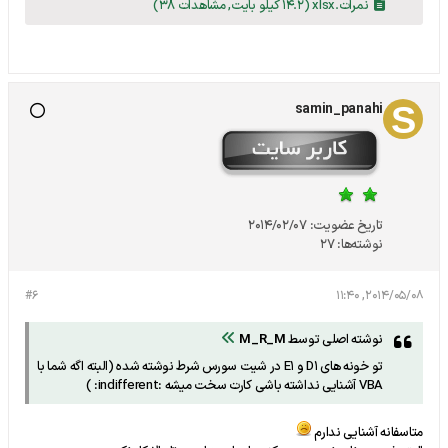
نمرات.xlsx
(14.2 کیلو بایت, مشاهدات 38)
samin_panahi
تاریخ عضویت:
2014/02/07
نوشته‌ها:
27
#6
2014/05/08, 11:40
نوشته اصلی توسط
M_R_M
تو خونه های D1 و E1 در شیت سورس شرط نوشته شده (البته اگه شما با
VBA آشنایی نداشته باشی کارت سخت میشه :indifferent: )
متاسفانه آشنایی ندارم