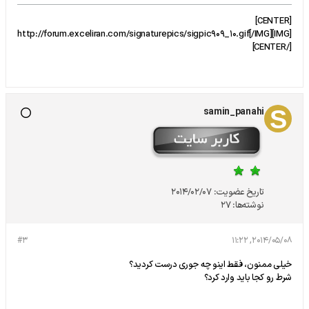
[CENTER]
[IMG]http://forum.exceliran.com/signaturepics/sigpic909_10.gif[/IMG]
[/CENTER]
samin_panahi
تاریخ عضویت:
2014/02/07
نوشته‌ها:
27
#3
2014/05/08, 11:22
خیلی ممنون، فقط اینو چه جوری درست کردید؟
شرط رو کجا باید وارد کرد؟