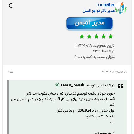
komeilex
مدير تالار توابع اكسل
تاریخ عضویت:
2013/10/18
نوشته‌ها:
233
میزان تسلط به اکسل:
61.00
#15
2014/05/09, 13:13
نوشته اصلی توسط
samin_panahi
چون خودم برنامه نویسم کد ها رو کم و بیش متوجه می شم
فقط اینکه راهنمایی کنید برای این کار قدم به قدم چکار کنم ممنون می
شم
اول جدول رو با اطلاعاتش وارد می کنم
بعد چارت می کشم؟
....
کدش همینه؟