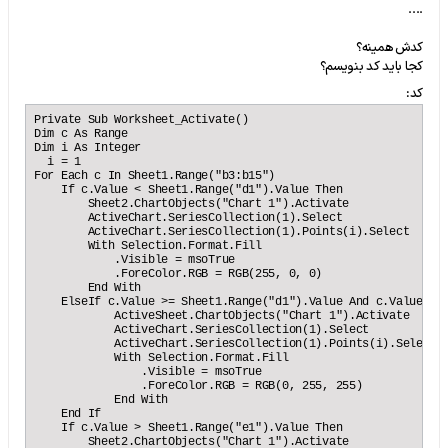
....
کدش همینه؟
کجا باید کد بنویسم؟
کد:
Private Sub Worksheet_Activate()

Dim c As Range

Dim i As Integer

  i = 1

For Each c In Sheet1.Range("b3:b15")

    If c.Value < Sheet1.Range("d1").Value Then

        Sheet2.ChartObjects("Chart 1").Activate

        ActiveChart.SeriesCollection(1).Select

        ActiveChart.SeriesCollection(1).Points(i).Select

        With Selection.Format.Fill

            .Visible = msoTrue

            .ForeColor.RGB = RGB(255, 0, 0)

        End With

    ElseIf c.Value >= Sheet1.Range("d1").Value And c.Value < S
            ActiveSheet.ChartObjects("Chart 1").Activate

            ActiveChart.SeriesCollection(1).Select

            ActiveChart.SeriesCollection(1).Points(i).Select

            With Selection.Format.Fill

                .Visible = msoTrue

                .ForeColor.RGB = RGB(0, 255, 255)

            End With

    End If

    If c.Value > Sheet1.Range("e1").Value Then

        Sheet2.ChartObjects("Chart 1").Activate
