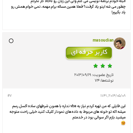
البته خودم برنامه نویسی می کنم ولی این زبان رو تاحالا کار نکردم
چطور می شه اینو یاد گرفت؟ فعلا همین مساله برام مهمه، نمی خوام همش رو
یاد بگیرم!
masoudian
تاریخ عضویت:
2013/09/19
نوشته‌ها:
74
#7
2014/05/08, 11:41
این فایلی که من تهیه کردم نیاز به vba نداره با همون شرطهای ساده اکسل رسم
میشه اکه تو خونه های مربوط به داده های نمودار کلیک کنید خیلی راحت متوجه
میشید بازم اگر سوالی بود در خدمتم