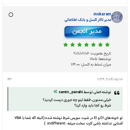
mokaram
مدير تالار اکسل و بانک اطلاعاتی
تاریخ عضویت:
2011/02/06
نوشته‌ها:
1805
میزان تسلط به اکسل:
74.00
#4
2014/05/08, 11:34
نوشته اصلی توسط
samin_panahi
خیلی ممنون، فقط اینو چه جوری درست کردید؟
شرط رو کجا باید وارد کرد؟
تو خونه های D1 و E1 در شیت سورس شرط نوشته شده (البته اگه شما با VBA
آشنایی نداشته باشی کارت سخت میشه :indifferent: )