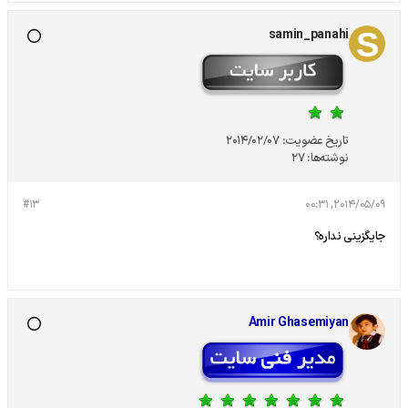
samin_panahi
تاریخ عضویت:
2014/02/07
نوشته‌ها:
27
#13
2014/05/09, 00:31
جایگزینی نداره؟
Amir Ghasemiyan