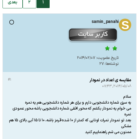
1
2
بعدی
samin_panahi
تاریخ عضویت:
2014/02/07
نوشته‌ها:
27
مقایسه ی اعداد در نمودار
#1
2014/05/08, 07:43
سلام
یه سری شماره دانشجویی دارم و برای هر شماره دانشجویی هم یه نمره
می خوام یه نمودار بکشم که محور افقی شماره دانشجویی باشه محور عمودی
نمره
بعد تو نمودار نمرات اونایی که کمتر از 10 شده قرمز باشه، 10 تا 15 آبی بالای 15 هم
مشکی
ممنون می شم راهنماییم کنید