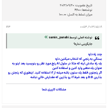
تاریخ عضویت:
2013/09/20
نوشته‌ها:
4600
میزان تسلط به اکسل:
100.00
#14
2014/05/09, 00:54
نوشته اصلی توسط
samin_panahi
جایگزینی نداره؟
چند راه داره
بستگي به رنجي كه انتخاب ميكنين داره
يك راه سادش اينه كه مثلا در سلول A1 رنج مورد نظر رو بنويسيد بعد اينو به
عنوان يك متغير وارد كنين و استفاده كنين
اگر رنجتون فقط يك ستون باشه ميشه از if استفاده كنيد. اينطوري كه رنجتن رو
بذارين B:B و بعد شرط if رو بذارين كه مقدارش خالي نباشه
مشکلات کاربری شما