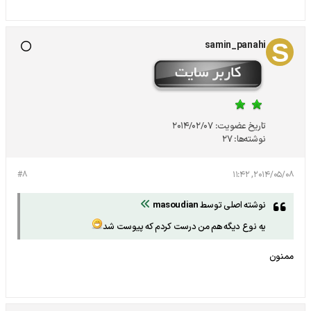
samin_panahi
تاریخ عضویت:
2014/02/07
نوشته‌ها:
27
#8
2014/05/08, 11:42
نوشته اصلی توسط
masoudian
یه نوع دیگه هم من درست کردم که پیوست شد
ممنون