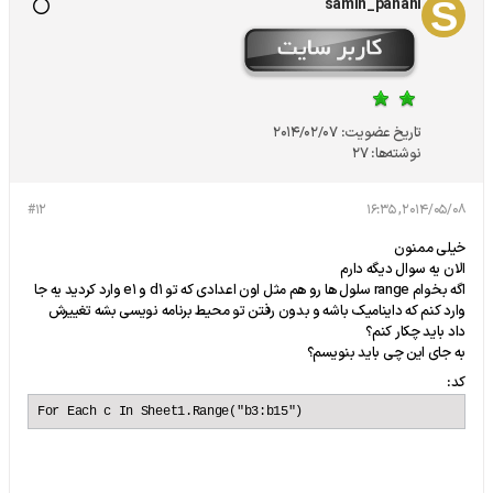
samin_panahi
تاریخ عضویت:
2014/02/07
نوشته‌ها:
27
#12
2014/05/08, 16:35
خیلی ممنون
الان یه سوال دیگه دارم
اگه بخوام range سلول ها رو هم مثل اون اعدادی که تو d1 و e1 وارد کردید یه جا
وارد کنم که داینامیک باشه و بدون رفتن تو محیط برنامه نویسی بشه تغییرش
داد باید چکار کنم؟
به جای این چی باید بنویسم؟
کد:
For Each c In Sheet1.Range("b3:b15")