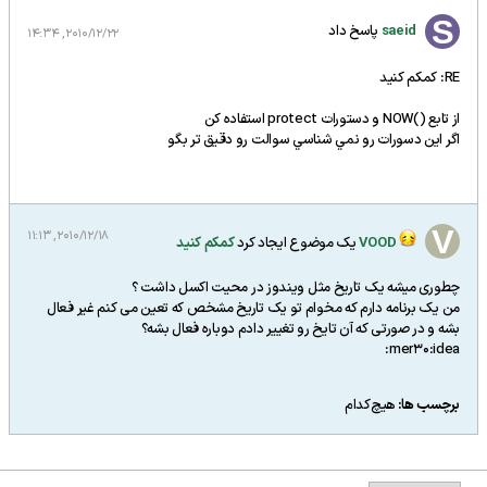
saeid
پاسخ داد
2010/12/22, 14:34
RE: کمکم کنید
از تابع ()NOW و دستورات protect استفاده كن
اگر اين دسورات رو نمي شناسي سوالت رو دقيق تر بگو
2010/12/18, 11:13
VOOD
یک موضوع ایجاد کرد
کمکم کنید
چطوری میشه یک تاریخ مثل ویندوز در محیت اکسل داشت ؟
من یک برنامه دارم که مخوام تو یک تاریخ مشخص که تعین می کنم غیر فعال
بشه و در صورتی که آن تایخ رو تغییر دادم دوباره فعال بشه؟
mer30:idea:
برچسب ها:
هیچ‌کدام