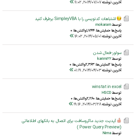
آخرین نوشته
2014/07/07, 11:02
اشتباهات كدنویسی را با SimpleyVBA برطرف كنید
توسط
mokaram
پاسخ‌ها 0
نمایش‌ها: 1,744
واکنش‌ها: 0
آخرین نوشته
2014/05/01, 16:02
سولور-فعال شدن
توسط
karimi22
پاسخ‌ها 2
نمایش‌ها: 2,363
واکنش‌ها: 0
آخرین نوشته
2014/04/03, 01:19
winstat in excel
توسط
HSCD
پاسخ‌ها 0
نمایش‌ها: 2,260
واکنش‌ها: 0
آخرین نوشته
2014/03/28, 19:16
آپدیت جدید ماکروسافت برای اتصال به بانکهای اطلاعاتی
(Power Query Preview )
توسط
Nima