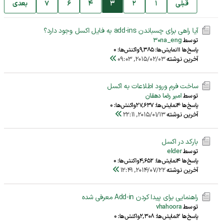
قبلی
1
2
3
4
6
7
بعدی
آیا راهی برای چسباندن add-ins به فایل اکسل وجود دارد؟
توسط
30na_eng
پاسخ‌ها 11
نمایش‌ها: 9,385
واکنش‌ها: 0
آخرین نوشته
2015/02/03, 09:03
ساخت فرم ورود اطلاعات به اکسل
توسط
امیر رضا دهقان
پاسخ‌ها 4
نمایش‌ها: 27,637
واکنش‌ها: 0
آخرین نوشته
2015/01/13, 22:11
بارکد در اکسل
توسط
elder
پاسخ‌ها 4
نمایش‌ها: 4,652
واکنش‌ها: 0
آخرین نوشته
2014/07/22, 12:41
راهنمایی برای پیدا کردن Add-in معرفی شده
توسط
vhahoora
پاسخ‌ها 2
نمایش‌ها: 2,308
واکنش‌ها: 0