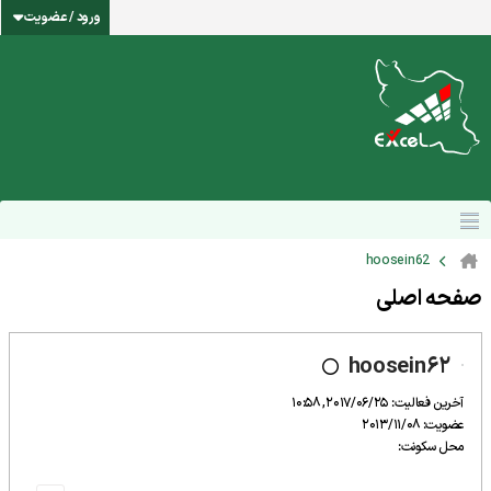
ورود / عضویت
hoosein62
صفحه اصلی
hoosein62
آخرین فعالیت: 2017/06/25, 10:58
عضویت: 2013/11/08
محل سکونت: