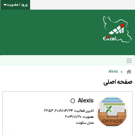
ورود / عضویت
Alexis
صفحه اصلی
Alexis
آخرین فعالیت: 2018/04/24, 22:53
عضویت: 2014/01/20
محل سکونت: