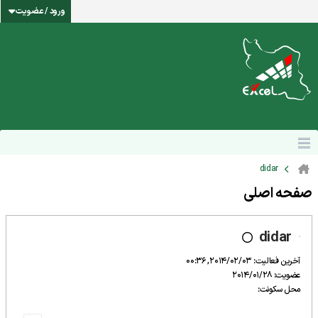
ورود / عضویت
didar
صفحه اصلی
didar
آخرین فعالیت: 2014/02/03, 00:36
عضویت: 2014/01/28
محل سکونت: