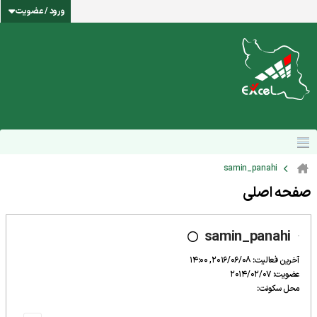
ورود / عضویت
samin_panahi
صفحه اصلی
samin_panahi
آخرین فعالیت: 2016/06/08, 14:00
عضویت: 2014/02/07
محل سکونت: