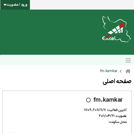
ورود / عضویت
fm.kamkar
صفحه اصلی
fm.kamkar
آخرین فعالیت: 2011/11/11, 17:09
عضویت: 2011/04/21
محل سکونت: