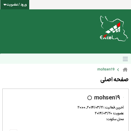
ورود / عضویت
mohsen19
صفحه اصلی
mohsen19
آخرین فعالیت: 2014/03/21, 20:00
عضویت: 2014/03/20
محل سکونت: