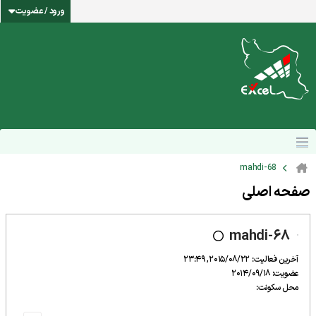
ورود / عضویت
mahdi-68
صفحه اصلی
mahdi-68
آخرین فعالیت: 2015/08/22, 23:49
عضویت: 2014/09/18
محل سکونت: