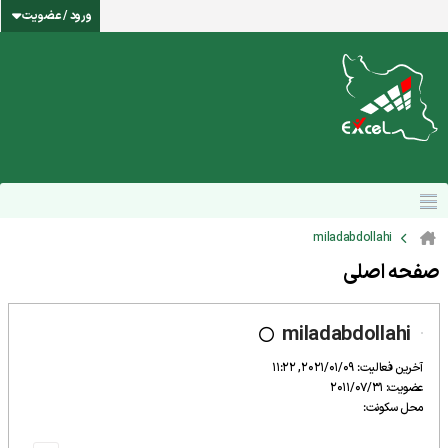
ورود / عضویت
miladabdollahi
صفحه اصلی
miladabdollahi
آخرین فعالیت: 2021/01/09, 11:22
عضویت: 2011/07/31
محل سکونت: