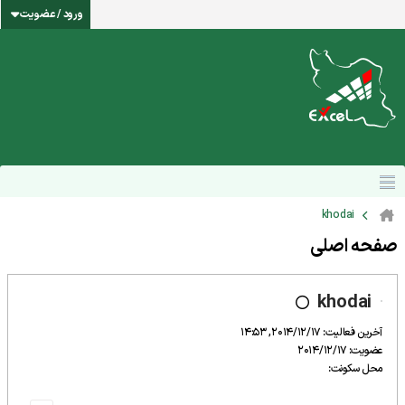
ورود / عضویت
khodai
صفحه اصلی
khodai
آخرین فعالیت: 2014/12/17, 14:53
عضویت: 2014/12/17
محل سکونت: