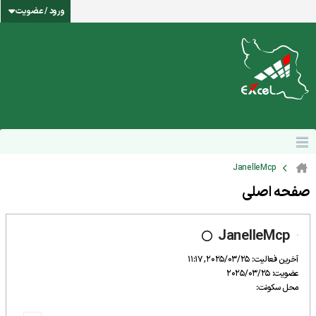
ورود / عضویت
JanelleMcp
صفحه اصلی
JanelleMcp
آخرین فعالیت: 2025/03/25, 11:17
عضویت: 2025/03/25
محل سکونت: