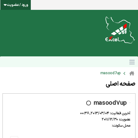
ورود / عضویت
masood7up
صفحه اصلی
masood7up
آخرین فعالیت: 2013/03/04, 00:38
عضویت: 2011/12/30
محل سکونت: