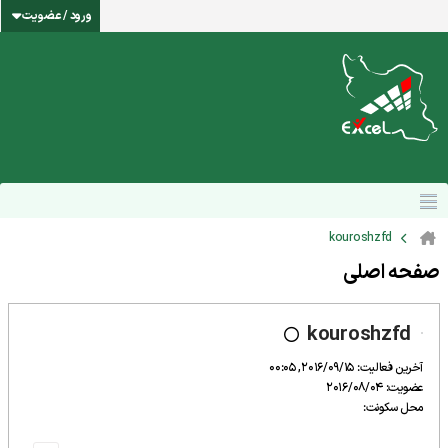
ورود / عضویت
kouroshzfd
صفحه اصلی
kouroshzfd
آخرین فعالیت: 2016/09/15, 00:05
عضویت: 2016/08/04
محل سکونت: