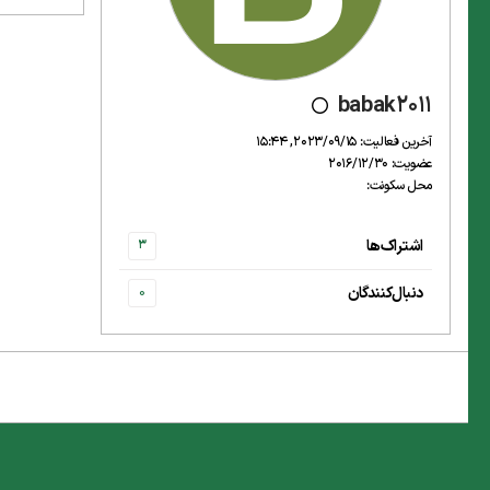
babak2011
آخرین فعالیت: 2023/09/15, 15:44
عضویت: 2016/12/30
محل سکونت:
اشتراک‌ها
3
دنبال‌کنندگان
0