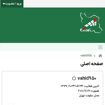
ورود / عضویت
vahid950
صفحه اصلی
vahid950
آخرین فعالیت: 2023/06/24, 13:36
عضویت: 2010/11/09
محل سکونت: تهران