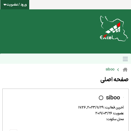
ورود / عضویت
siboo
صفحه اصلی
siboo
آخرین فعالیت: 2023/11/29, 17:26
عضویت: 2019/03/26
محل سکونت: