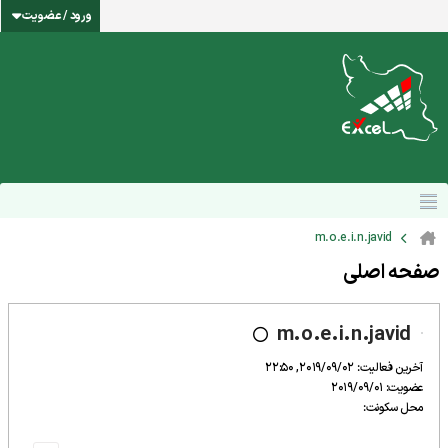
ورود / عضویت
m.o.e.i.n.javid
صفحه اصلی
m.o.e.i.n.javid
آخرین فعالیت: 2019/09/02, 22:50
عضویت: 2019/09/01
محل سکونت: