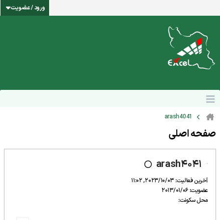
ورود / عضویت
arash4041
صفحه اصلی
arash4041
آخرین فعالیت: 2023/10/03, 11:02
عضویت: 2013/01/06
محل سکونت: