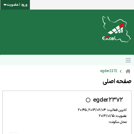
ورود / عضویت
egder2372
صفحه اصلی
egder2372
آخرین فعالیت: 2013/02/04, 20:45
عضویت: 2013/01/15
محل سکونت: