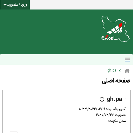
ورود / عضویت
gh.pa
صفحه اصلی
gh.pa
آخرین فعالیت: 2022/02/19, 10:23
عضویت: 2020/02/27
محل سکونت: