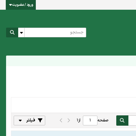
ورود / عضویت
صفحه
از
1
فیلتر