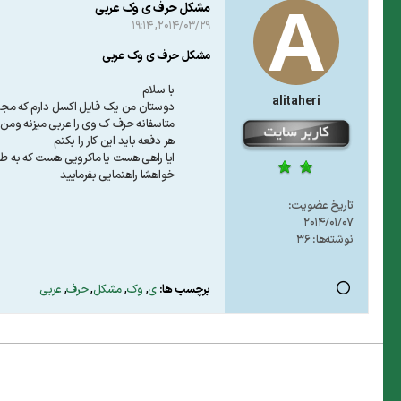
مشکل حرف ی وک عربی
2014/03/29, 19:14
مشکل حرف ی وک عربی
با سلام
alitaheri
دوستان من یک فایل اکسل دارم که مجبورم هر 5 دقیقه ان را
متاسفانه حرف ک وی را عربی میزنه ومن وقتی که ج
هر دفعه باید این کار را بکنم
ایا راهی هست یا ماکرویی هست که به طو
خواهشا راهنمایی بفرمایید
تاریخ عضویت:
2014/01/07
نوشته‌ها:
36
برچسب ها:
ی
,
وک
,
مشکل
,
حرف
,
عربی