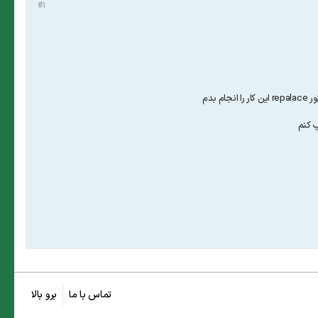
#1
بدم
پ کنم
تماس با ما
برو بالا