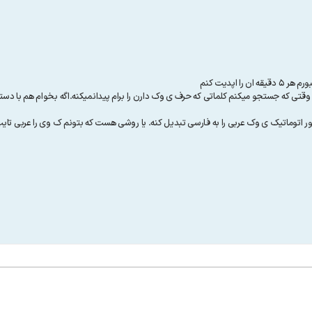
 اپدیت کنم
ستجو میکنم کلماتی که حرف ی وک دارن را برام پیدانمیکنه.اگه بخوام هم با دستور repalace این کار را انجام 
ر اتوماتیک ی وک عربی را به فارسی تبدیل کنه. یا روشی هست که بتونم ک وی را عربی تای