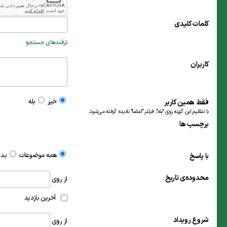
کلمات کلیدی
ترفندهای جستجو
کاربران
خیر
بله
فقط همین کاربر
با تنظیم این گزینه روی "بله"، فیلتر "اعضا" نادیده گرفته می‌شود.
برچسب ها
همه موضوعات
بدو
با پاسخ
محدوده‌ی تاریخ
از روی
آخرین بازدید
شروع رویداد
از روی