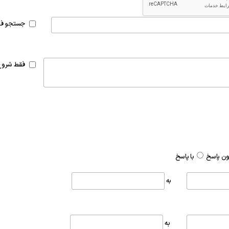
جستجو فق
فقط شروع
ن پاسخ
با پاسخ
به
به