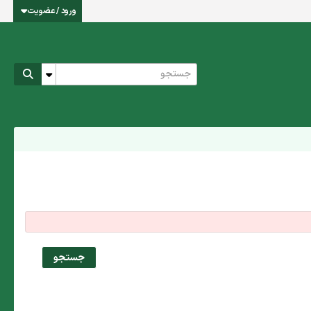
ورود / عضویت
جستجو