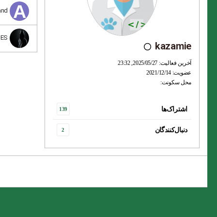
and
NES
kazamie
آخرین فعالیت: 2025/05/27, 23:32
عضویت: 2021/12/14
محل سکونت:
اشتراک‌ها
139
دنبال‌کنندگان
2