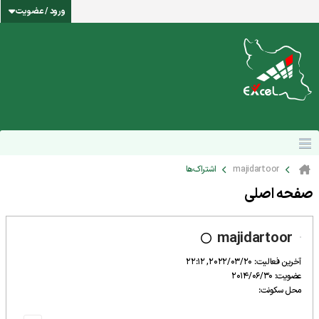
ورود / عضویت
majidartoor
اشتراک‌ها
صفحه اصلی
majidartoor
آخرین فعالیت: 2022/03/20, 22:12
عضویت: 2014/06/30
محل سکونت: