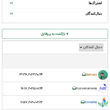
اشتراک‌ها
10
دنبال‌کنندگان
10
بازگشت به پروفایل
2023/10/14, 13:36
Behnam
2025/01/14, 16:18
hosseinamerey
2020/02/12, 11:57
komeilex