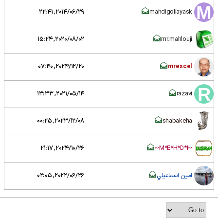
2014/06/29, 22:41
mahdigoliayask
2020/08/02, 15:24
mr.mahlouji
2024/12/20, 07:40
mrexcel
2021/05/14, 13:33
razavi
2023/12/08, 00:25
shabakeha
2024/10/26, 21:17
~M*E*H*D*I~
امين اسماعيلي
2022/06/26, 02:05