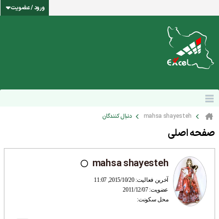
ورود / عضویت
mahsa shayesteh
دنبال کنندگان
صفحه اصلی
mahsa shayesteh
آخرین فعالیت: 2015/10/20, 11:07
عضویت: 2011/12/07
محل سکونت: