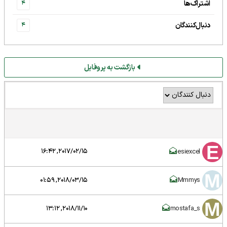
اشتراک‌ها
4
دنبال‌کنندگان
4
بازگشت به پروفایل
2017/02/15, 16:42
esiexcel
2018/03/15, 01:59
Mmmys
2018/11/10, 13:12
mostafa_s