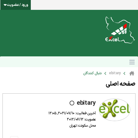
ورود / عضویت
ebitary
دنبال کنندگان
صفحه اصلی
ebitary
آخرین فعالیت: 2021/07/10, 12:05
عضویت: 2012/06/12
محل سکونت: تهران