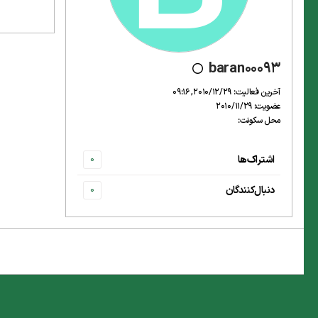
baran00093
آخرین فعالیت: 2010/12/29, 09:16
عضویت: 2010/11/29
محل سکونت:
اشتراک‌ها
0
دنبال‌کنندگان
0