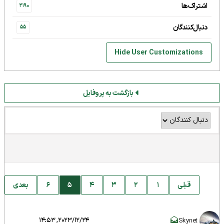
اشتراک‌ها
2190
دنبال‌کنندگان
55
Hide User Customizations
بازگشت به پروفایل
قبلی
1
2
3
4
5
6
بعدی
2023/12/24, 14:53
Skynet