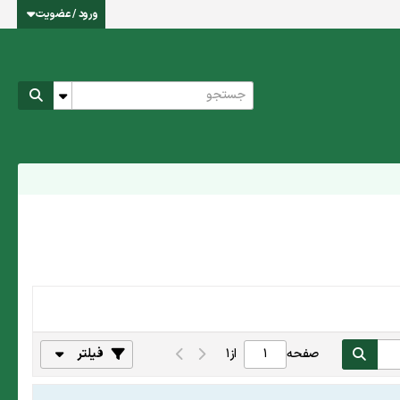
ورود / عضویت
صفحه
از
1
فیلتر