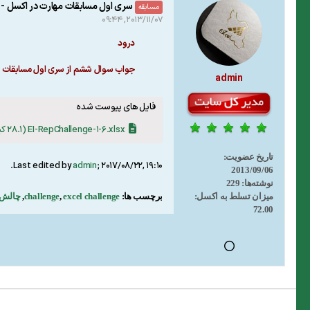
سری اول مسابقات مهارت در اکسل 
مسابقه
2013/11/07, 09:44
درود
جواب سوال ششم از سری اول مسابقات م
admin
فایل های پیوست شده
EI-RepChallenge-1-6.xlsx
(28.1 کیلو بایت, مشاهدات 55)
تاریخ عضویت:
.
Last edited by
admin
;
2017/08/22, 19:10
2013/09/06
نوشته‌ها:
229
برچسب ها:
excel challenge
,
challenge
,
چالش 
میزان تسلط به اکسل:
72.00