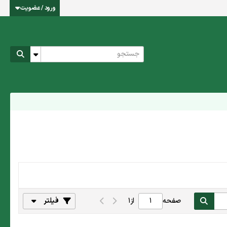
ورود / عضویت
صفحه
از
1
فیلتر