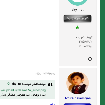
sky_net
تاریخ عضویت:
2015/03/10
نوشته‌ها:
19
2017/10/05, 13:55
نوشته اصلی توسط
sky_net
://uupload.ir/files/as8o_eroor.png
سلام وعرض ادب همچین مکشلی پیش اوم
Amir Ghasemiyan
سلام