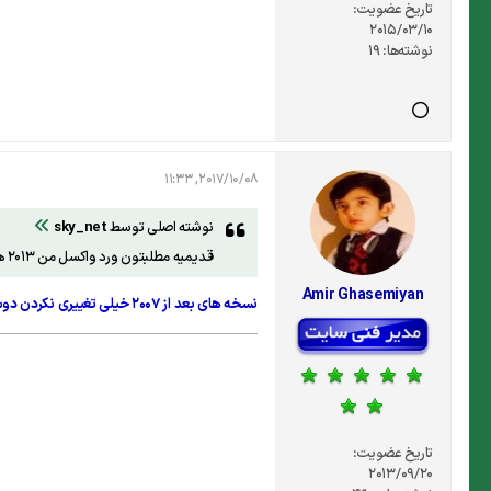
تاریخ عضویت:
2015/03/10
نوشته‌ها:
19
2017/10/08, 11:33
نوشته اصلی توسط
sky_net
قدیمیه مطلبتون ورد واکسل من 2013 هست
Amir Ghasemiyan
نسخه های بعد از ۲۰۰۷ خیلی تغییری نکردن دوست عزیز. مطلبی که معرفی کردم پاسخ شما رو میده. فقط یک تغییر کوچیک داره و اون اینکه وقتی ctrl+o رو زدید دکمه browse رو هم باید بزنین
تاریخ عضویت:
2013/09/20