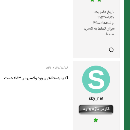
تاریخ عضویت:
2013/09/20
نوشته‌ها:
4600
میزان تسلط به اکسل:
100.00
2017/10/08, 10:21
قدیمیه مطلبتون ورد واکسل من 2013 هست
sky_net