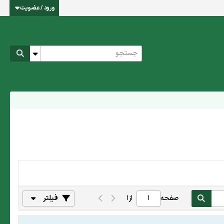
ورود / عضویت
صفحه
از
1
فیلتر