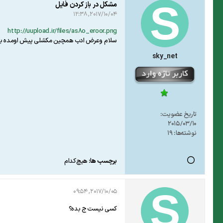
مشکل در باز کردن فایل
2017/10/04, 12:38
http://uupload.ir/files/as8o_eroor.png
سلام وعرض ادب همچین مکشلی پیش اومده برام
sky_net
تاریخ عضویت:
2015/03/10
نوشته‌ها:
19
برچسب ها:
هیچ‌کدام
2017/10/05, 09:54
کسی نیست ج بده؟