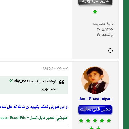
تاریخ عضویت:
2015/03/10
نوشته‌ها:
19
2017/10/07, 16:25
نوشته اصلی توسط
sky_net
نشد عزیزم
Amir Ghasemiyan
از این آموزش کمک بگیرید ان شالله که حل شه 
آموزشي: تعمير فايل اكسل - Repair Excel File