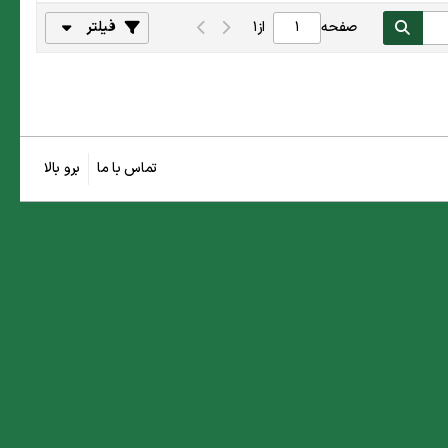
صفحه
از
1
فیلتر
تماس با ما
برو بالا