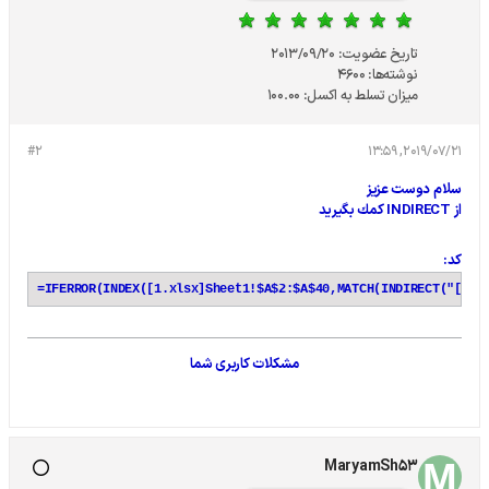
تاریخ عضویت:
2013/09/20
نوشته‌ها:
4600
میزان تسلط به اکسل:
100.00
#2
2019/07/21, 13:59
سلام دوست عزيز
از INDIRECT كمك بگيريد
کد:
=IFERROR(INDEX([1.xlsx]Sheet1!$A$2:$A$40,MATCH(INDIRECT("[1.x
مشکلات کاربری شما
MaryamSh53