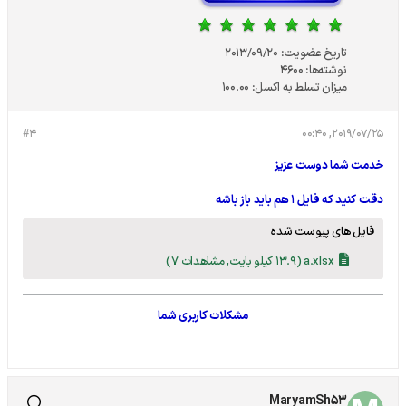
تاریخ عضویت:
2013/09/20
نوشته‌ها:
4600
میزان تسلط به اکسل:
100.00
#4
2019/07/25, 00:40
خدمت شما دوست عزیز
دقت کنید که فایل ۱ هم باید باز باشه
فایل های پیوست شده
a.xlsx
(13.9 کیلو بایت, مشاهدات 7)
مشکلات کاربری شما
MaryamSh53