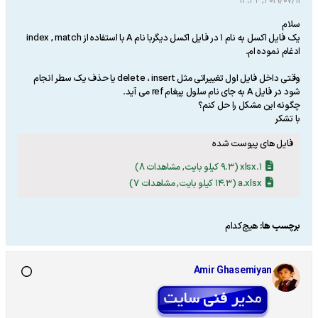
2019/07/11, 13:34
سلام
یک فایل اکسل به نام 1 در فایل اکسل دیگربا نام A با استفاده از index , match
ادغام نموده ام.
وقتی داخل فایل اول تغییراتی مثل delete ، insert یا حذف یک سطر انجام
شود در فایل A به جای نام سلول پیغام ref می آید.
چگونه این مشکل را حل کنم؟
با تشکر
فایل های پیوست شده
1.xlsx
(9.3 کیلو بایت, مشاهدات 8)
a.xlsx
(14.3 کیلو بایت, مشاهدات 7)
برچسب ها:
هیچ‌کدام
Amir Ghasemiyan