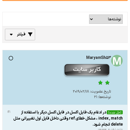
فیلتر
MaryamSh53
تاریخ عضویت:
2019/02/18
نوشته‌ها:
21
در ادغام یک فایل اکسل در فایل اکسل دیگر با استفاده از
#1
[حل شده]
index , match ، مشکل خطای ref وقتی داخل فایل اول تغییراتی مثل
delete انجام شود.