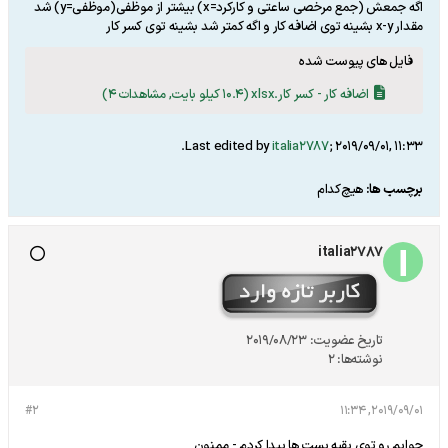
اگه جمعش (جمع مرخصی ساعتی و کارکرد=x) بیشتر از موظفی(موظفی=y) شد
مقدار x-y بشینه توی اضافه کار و اگه کمتر شد بشینه توی کسر کار
فایل های پیوست شده
اضافه کار - کسر کار.xlsx
(10.4 کیلو بایت, مشاهدات 4)
.
Last edited by
italia2787
;
2019/09/01, 11:33
برچسب ها:
هیچ‌کدام
italia2787
تاریخ عضویت:
2019/08/23
نوشته‌ها:
2
#2
2019/09/01, 11:34
جوابم رو توی بقیه پست ها پیدا کردم - ممنون