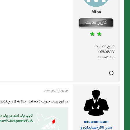
Mtba
تاریخ عضویت:
2019/06/27
نوشته‌ها:
21
2019/09/03, 01:14
در این پست جواب داده شد ، نیاز به زدن چندین 
تایپ یک اسم در یک ست
misammisam
مدير تالار حسابداری و