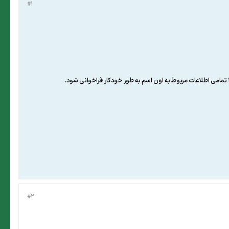
#1
#2