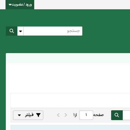
ورود / عضویت
صفحه
از
1
فیلتر