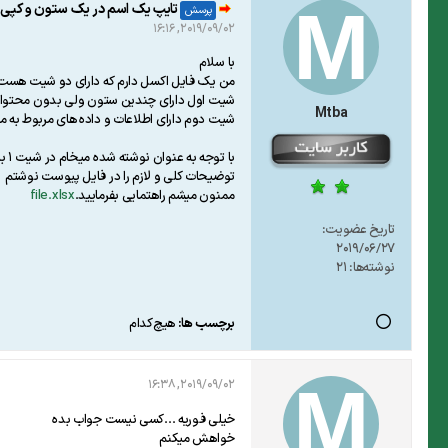
تایپ یک اسم در یک ستون و کپی ش
پرسش
2019/09/02, 16:16
با سلام
من یک فایل اکسل دارم که دارای دو شیت هست
شیت اول دارای چندین ستون ولی بدون محتوا
Mtba
شیت دوم دارای اطلاعات و داده های مربوط به 
با توجه به عنوان نوشته شده میخام در شیت 1 با تایپ یک اسم یا یک کلمه که (در شیت 2 موجود دارم )در ستون نام و نام خانوادگی شیت 1 تمامی اطلاعات مربوط به اون اسم به طور خودکار فراخوانی شود.
توضیحات کلی و لازم را در فایل پیوست نوشتم
ممنون میشم راهتمایی بفرمایید.
file.xlsx
تاریخ عضویت:
2019/06/27
نوشته‌ها:
21
برچسب ها:
هیچ‌کدام
2019/09/02, 16:38
خیلی فوریه ...کسی نیست جواب بده
خواهش میکنم