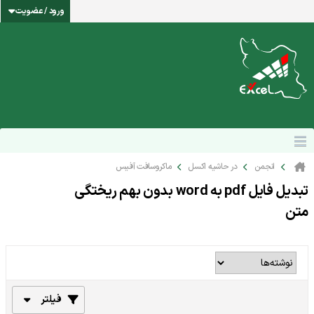
ورود / عضویت
انجمن
در حاشیه اکسل
ماکروسافت آفیس
تبدیل فایل pdf به word بدون بهم ریختگی
متن
فیلتر