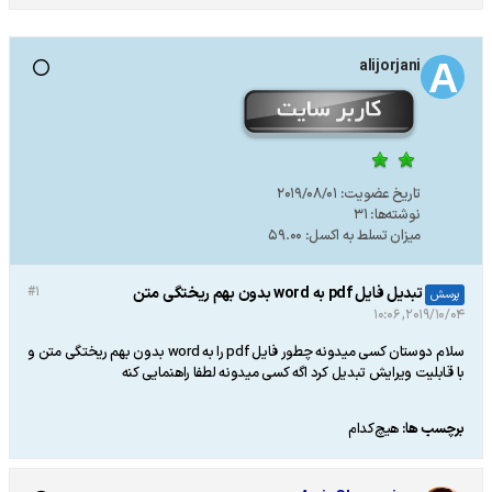
alijorjani
تاریخ عضویت:
2019/08/01
نوشته‌ها:
31
میزان تسلط به اکسل:
59.00
تبدیل فایل pdf به word بدون بهم ریختگی متن
#1
پرسش
2019/10/04, 10:06
سلام دوستان کسی میدونه چطور فایل pdf را به word بدون بهم ریختگی متن و
با قابلیت ویرایش تبدیل کرد اگه کسی میدونه لطفا راهنمایی کنه
برچسب ها:
هیچ‌کدام