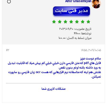
Amir Ghasemiyan
تاریخ عضویت:
2013/09/20
نوشته‌ها:
4600
میزان تسلط به اکسل:
100.00
#2
2019/10/05, 16:55
سلام دوست عزيز
فايل هاي pdf كه متن فارسي دارن خيلي خيلي كم پيش مياد كه قابليت تبديل
به ورد داشته باشه اونم بدون نقص
علتش هم اينه كه متاسفانه نرم افزارهايي كه هست ocr زبان فارسي رو ساپورت
نميكنن.
مشکلات کاربری شما