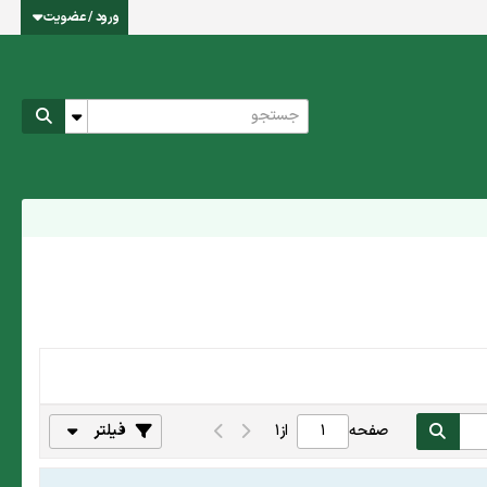
ورود / عضویت
صفحه
از
1
فیلتر