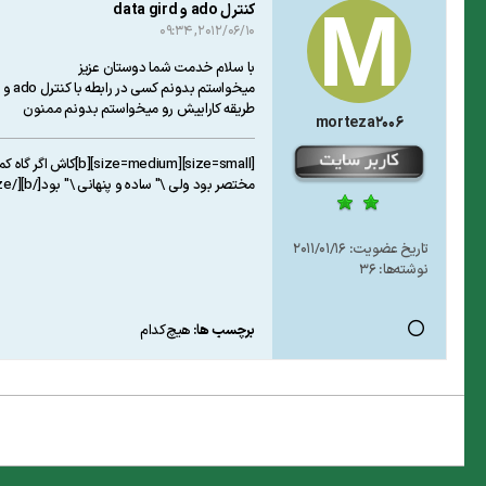
کنترل ado و data gird
2012/06/10, 09:34
با سلام خدمت شما دوستان عزیز
میخواستم بدونم کسی در رابطه با کنترل ado و data gird تو اکسل کار کرده یا نه
طریقه کاراییش رو میخواستم بدونم ممنون
morteza2006
[size=small][size=medium][b]کاش اگر گاه کمی لطف به هم میکردیم
مختصر بود ولی \" ساده و پنهانی \" بود[/b][/size][/size]
تاریخ عضویت:
2011/01/16
نوشته‌ها:
36
برچسب ها:
هیچ‌کدام