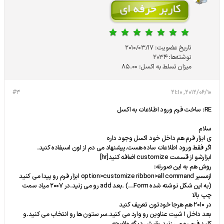
تاریخ عضویت:
2010/03/17
نوشته‌ها:
2034
میزان تسلط به اکسل:
85.00
#3
2012/06/10, 21:10
RE: ساخت فرم ورود اطلاعات به اکسل
سلام
ی ابزار فرم هم داخل خود اکسل وجود داره
اگر فقط ورود اطلاعات ساده هست.پیشنهاد می دم از اون اسبفاده کنید.
ابزارشو از قسمت customize اضافه کنید[hr]
روش هم به این صورته:
ازمسیر option>customize ribbon>all command ابزار فرم رو پیدا می کنید
(به این شکل نوشته شده Form...) .بعد add رو می زنید.در 2007 میاد سمت
چپ بالا
در 2010 هم هرجا خودتون تعریف کنید
بعد داخل 1 شیت عناوین رو وارد می کنید.سر ستون ها رو انتخاب می کنید.و