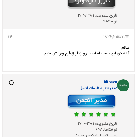
تاریخ عضویت:
2014/12/01
نوشته‌ها:
1
#4
2015/01/13, 18:36
سلام
آیا امکان این هست اطلاعات رو از طریق فرم ویرایش کنیم
Alireza
مدير تالار تنظيمات اكسل
تاریخ عضویت:
2011/03/01
نوشته‌ها:
648
میزان تسلط به اکسل:
80.00