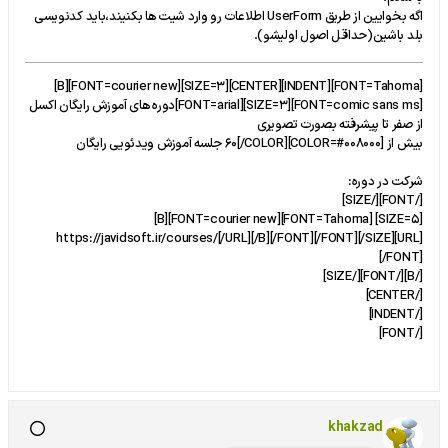
اگه بخوایین از طریق UserForm اطلاعات رو وارد شیت ها بکنیند،باید کدنویسی
بلد باشین(حداقل اصول اولیشو).
[FONT=Tahoma][INDENT][CENTER][SIZE=3][FONT=courier new][B]
[FONT=comic sans ms][SIZE=3][FONT=arial]دوره های آموزش رایگان اکسل
از صفر تا پیشرفته بصورت تصویری
بیش از [COLOR=#008000]60[/COLOR] جلسه آموزش ویدئویی رایگان
شرکت در دوره:
[/FONT][/SIZE]
[SIZE=5] [FONT=Tahoma][FONT=courier new][B]
[URL]https://javidsoft.ir/courses/[/URL][/B][/FONT][/FONT][/SIZE]
[/FONT]
[/B][/FONT][/SIZE]
[/CENTER]
[/INDENT]
[/FONT]
khakzad