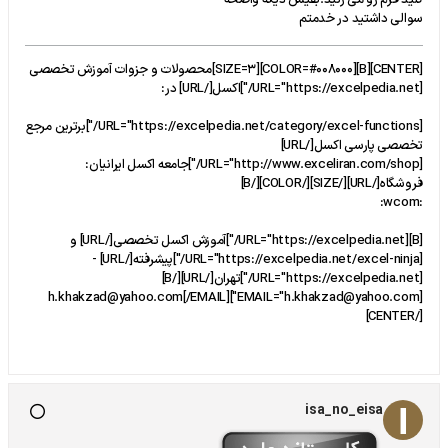
کلید فرم رو می زنید.بقیش دیگه واضحه
سوالی داشتید در خدمتم
[CENTER][B][COLOR=#008000][SIZE=3]محصولات و جزوات آموزش تخصصی
[URL="https://excelpedia.net/"]اکسل[/URL] در:
[URL="https://excelpedia.net/category/excel-functions/"]برترین مرجع
تخصصی پارسی اکسل[/URL]
[URL="http://www.exceliran.com/shop/"]جامعه اكسل ايرانيان:
فروشگاه[/URL][/SIZE][/COLOR][/B]
:wcom:
[B][URL="https://excelpedia.net/"]آموزش اکسل تخصصی[/URL] و
[URL="https://excelpedia.net/excel-ninja/"]پیشرفته[/URL] -
[URL="https://excelpedia.net/"]تهران[/URL][/B]
[EMAIL="h.khakzad@yahoo.com"]h.khakzad@yahoo.com[/EMAIL]
[/CENTER]
isa_no_eisa