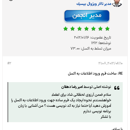
مدير تالار ويژوال بيسيك
تاریخ عضویت:
2012/01/16
نوشته‌ها:
1212
میزان تسلط به اکسل:
73.00
#2
2012/06/10, 21:08
RE: ساخت فرم ورود اطلاعات به اکسل
نوشته اصلی توسط
امیر رضا دهقان
سلام ضمن آرزوی لحظاتی شاد برای اعضاء
خواهشمندم نحوه ایجاد یک فرم ساده جهت ورود اطلاعات به اکسل را
آموزش دهید آیا حتما نیاز به کد نویسی هست ؟ من آشنایی با زبان
برنامه نویسی ندارم
با تشکر
با سلام.