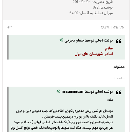
تاریخ عضویت:
2014/04/04
نوشته‌ها:
892
میزان تسلط به اکسل:
64.00
#3
2019/11/10, 16:37
نوشته اصلی توسط
حسام بحرانی
سلام
اسامی شهرستان های ایران
ممنونم
- - - Updated - - -
نوشته اصلی توسط
misammisam
سلام
دوستان هر کس براش مقدوره بانکهای اطلاعاتی که جنبه عمومی دارن و درون
اکسل شاید داشته باشن رو برام درهمین پست بفرستن .
نمونه یدونه میزارم که منظورم چیه(بانک اطلاعاتی اسامی ایرانی ) ، حالا در مورد
هر چی بود مهم نیست ، مثلا اسم شهرها یا توضیحات تک خطی توابع اکسل و یا