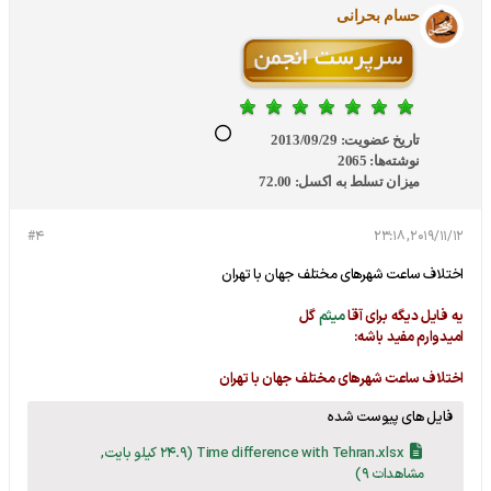
حسام بحرانی
تاریخ عضویت:
2013/09/29
نوشته‌ها:
2065
میزان تسلط به اکسل:
72.00
#4
2019/11/12, 23:18
اختلاف ساعت شهرهای مختلف جهان با تهران
یه فایل دیگه برای آقا
میثم
گل
امیدوارم مفید باشه:
اختلاف ساعت شهرهای مختلف جهان با تهران
فایل های پیوست شده
Time difference with Tehran.xlsx
(24.9 کیلو بایت,
مشاهدات 9)