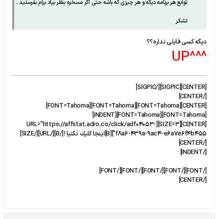
توابع هر برنامه دیگه و هر چیزی که باشه حتی اگر مسخره بنظر بیاد برام بفرستید .
تشکر
دیگه کسی فایلی نداره ؟؟
^^^UP
[CENTER][SIGPIC][/SIGPIC]
[/CENTER]
[CENTER][FONT=Tahoma][FONT=Tahoma][FONT=Tahoma]
[FONT=Tahoma][FONT=Tahoma][INDENT]
[CENTER][SIZE=3][URL="https://affstat.adro.co/click/adf04053-
f8a6-439a-9ac4-e6a7e6f4b455"][B]اينجا كليك نكنيا ![/B][/URL][/SIZE]
[/CENTER]
[/INDENT]
[/FONT][/FONT][/FONT][/FONT][/FONT]
[/CENTER]