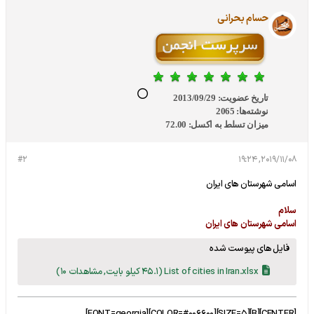
حسام بحرانی
تاریخ عضویت:
2013/09/29
نوشته‌ها:
2065
میزان تسلط به اکسل:
72.00
#2
2019/11/08, 19:24
اسامی شهرستان های ایران
سلام
اسامی شهرستان های ایران
فایل های پیوست شده
List of cities in Iran.xlsx
(45.1 کیلو بایت, مشاهدات 10)