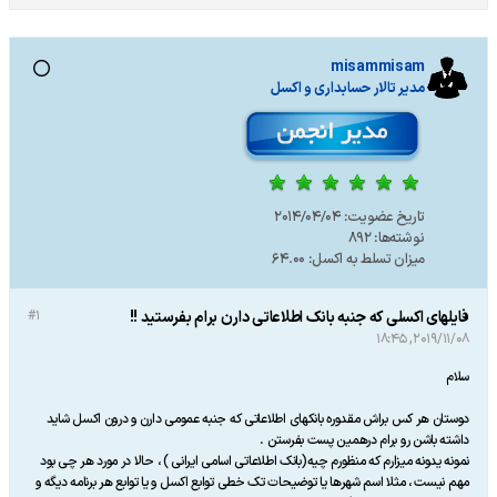
misammisam
مدير تالار حسابداری و اکسل
تاریخ عضویت:
2014/04/04
نوشته‌ها:
892
میزان تسلط به اکسل:
64.00
فایلهای اکسلی که جنبه بانک اطلاعاتی دارن برام بفرستید !!
#1
2019/11/08, 18:45
سلام
دوستان هر کس براش مقدوره بانکهای اطلاعاتی که جنبه عمومی دارن و درون اکسل شاید
داشته باشن رو برام درهمین پست بفرستن .
نمونه یدونه میزارم که منظورم چیه(بانک اطلاعاتی اسامی ایرانی ) ، حالا در مورد هر چی بود
مهم نیست ، مثلا اسم شهرها یا توضیحات تک خطی توابع اکسل و یا توابع هر برنامه دیگه و