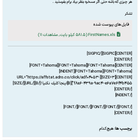
هر چیزی که باشه حتی اگر مسخره بنظر بیاد برام بفرستید .
تشکر
فایل های پیوست شده
FirstNames.xls
(581.5 کیلو بایت, مشاهدات 11)
[CENTER][SIGPIC][/SIGPIC]
[/CENTER]
[CENTER][FONT=Tahoma][FONT=Tahoma][FONT=Tahoma]
[FONT=Tahoma][FONT=Tahoma][INDENT]
[CENTER][SIZE=3][URL="https://affstat.adro.co/click/adf04053-
f8a6-439a-9ac4-e6a7e6f4b455"][B]اينجا كليك نكنيا ![/B][/URL][/SIZE]
[/CENTER]
[/INDENT]
[/FONT][/FONT][/FONT][/FONT][/FONT]
[/CENTER]
برچسب ها:
هیچ‌کدام