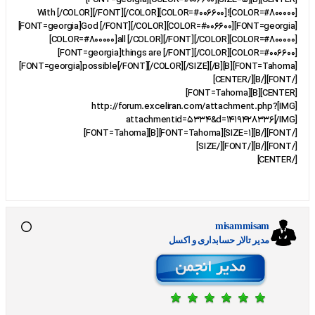
[CENTER][B][SIZE=5][COLOR=#006600][FONT=georgia]
[COLOR=#800000]!With [/COLOR][/FONT][/COLOR][COLOR=#006600]
[FONT=georgia]God [/FONT][/COLOR][COLOR=#006600][FONT=georgia]
[COLOR=#800000]all [/COLOR][/FONT][/COLOR][COLOR=#800000]
[FONT=georgia]things are [/FONT][/COLOR][COLOR=#006600]
[FONT=georgia]possible[/FONT][/COLOR][/SIZE][/B][B][FONT=Tahoma]
[/FONT][/B][/CENTER]
[CENTER][B][FONT=Tahoma]
[IMG]http://forum.exceliran.com/attachment.php?
attachmentid=5334&d=1419428336[/IMG]
[/FONT][/B][SIZE=1][FONT=Tahoma][B][FONT=Tahoma]
[/FONT][/B][/FONT][/SIZE]
[/CENTER]
misammisam
مدير تالار حسابداری و اکسل