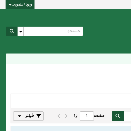
ورود / عضویت
صفحه
از
1
فیلتر