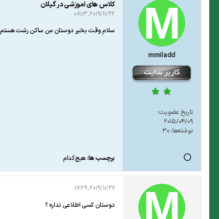
کلاس های اموزشی در گیلان
2019/11/22, 08:13
سلام وقت بخیر دوستان من ساکن رشت هستم کس
mmiladd
تاریخ عضویت:
2015/04/09
نوشته‌ها:
30
برچسب ها:
هیچ‌کدام
2019/11/27, 17:29
دوستان کسی اطلاعی نداره ؟