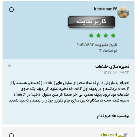
khorasan66
تاریخ عضویت:
2012/06/12
نوشته‌ها:
111
ذخیره سازی اطلاعات
#1
2012/06/13, 12:21
احتیاج به ماژولی دارم که مثلا محتوای سلول های ( a1:a10 ) که متغیر هستند را از
sheet1 برداشته و در ردیف اول sheet2 ذخیره نماید اگر ردیف یک حاوی
اطلاعات بود برود ردیف بعدی الی آخر ضمنا اگر متن سلول a1 قبلا در sheet2
ذخیره شده است در هنگام ذخیره سازی پیام تکراری بودن را بدهد و ذخیره ننماید
برچسب ها:
هیچ‌کدام
khakzad