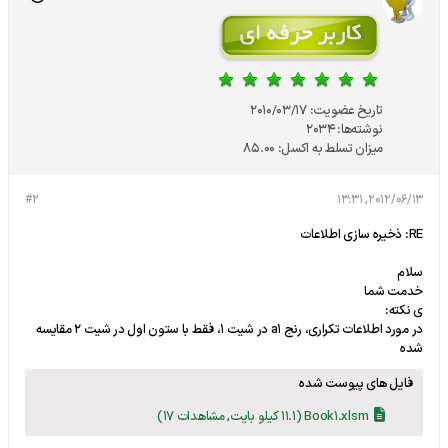
تاریخ عضویت:
2010/03/17
نوشته‌ها:
2034
میزان تسلط به اکسل:
85.00
#2
2012/06/13, 13:31
RE: ذخیره سازی اطلاعات
سلام
خدمت شما
ی نکته:
در مورد اطلاعات تکراری، رنج a1 در شیت 1، فقط با ستون اول در شیت 2 مقایسه
شده
فایل های پیوست شده
Book1.xlsm
(11.1 کیلو بایت, مشاهدات 17)