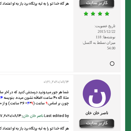
هر گاه خدا تو را به لبه پرتگاه برد باز به او اعتم
تاریخ عضویت:
2015/12/22
نوشته‌ها:
118
میزان تسلط به اکسل:
54.00
2020/08/14, 01:21
شما هر جور میدونید درستش کنید که در آخر ساع
مثلا اگه 40 ساعت اضافه نشون میده. بنویسه
4
ر
چون بر اساس
9
ساعت (
9
*
4
= 36 ساعت) و از 40 ساعت
ناصر خان خان
Last edited by
ناصر خان خان
;
2020/08/14, 01:27
هر گاه خدا تو را به لبه پرتگاه برد باز به او اعتم