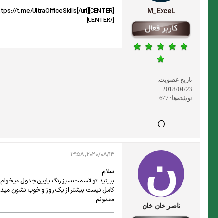
[CENTER]Telegram Channel : [url]https://t.me/UltraOfficeSkills[/url]
M_ExceL
[/CENTER]
تاریخ عضویت:
2018/04/23
نوشته‌ها:
677
2020/08/13, 13:58
سلام
کامل نیست بیشتر از یک روز و خوب نشون میده
ممنونم
ناصر خان خان