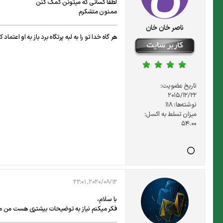
لطفا کسانی که میتونن کمک کنن
ممنون متشکرم
ناصر خان خان
هر گاه خدا تو را به لبه پرتگاه برد باز به او اعتم
تاریخ عضویت:
2015/12/22
نوشته‌ها:
118
میزان تسلط به اکسل:
54.00
2020/08/12, 22:01
با سلام،
فکر میکنم نیاز به توضیحات بیشتری هست من م