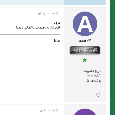
2020/08/11, 14:35
درود
الان نیاز به راهنمایی یا کمکی دارید؟
btsr
azar23
تاریخ عضویت:
2020/08/11
نوشته‌ها:
5
2020/08/11, 15:16