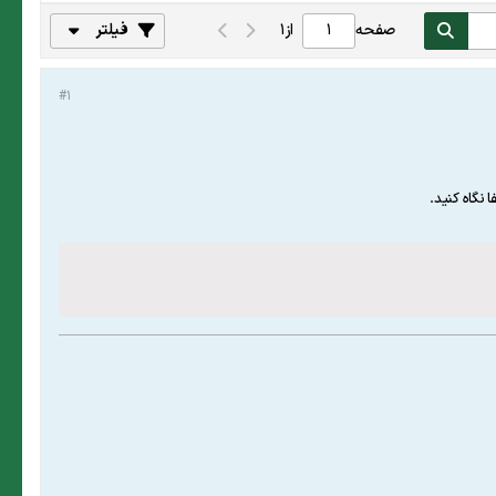
صفحه
از
1
فیلتر
#1
 نگاه کنید.