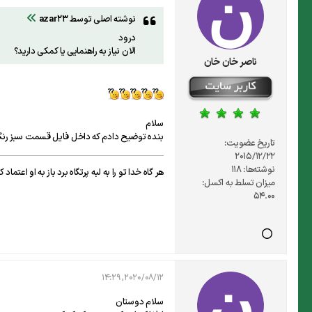
نوشته اصلی توسط
azar23
درود
الان نیاز به راهنمایی یا کمکی دارید؟
ناصر خان خان
سلام
بنده توضیح دادم که داخل فایل قسمت سبز رنگ
تاریخ عضویت:
2015/12/22
نوشته‌ها:
118
هر گاه خدا تو را به لبه پرتگاه برد باز به او اعتم
میزان تسلط به اکسل:
54.00
2020/08/12, 14:29
سلام دوستان