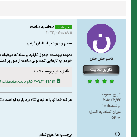
محاسبه ساعت
[حل شده]
2020/08/11, 11:32
سلام و درود بر استادان گرامی
نمونه پیوست، جدول کارکرد پرسنله که میخوام به
ناصر خان خان
خودم یه کارهایی کردم ولی ساعت از دو روز کمتر 
فایل های پیوست شده
111.rar
(709.3 کیلو بایت, مشاهدات 9)
تاریخ عضویت:
هر گاه خدا تو را به لبه پرتگاه برد باز به او اعتم
2015/12/22
نوشته‌ها:
118
میزان تسلط به اکسل:
54.00
برچسب ها:
هیچ‌کدام