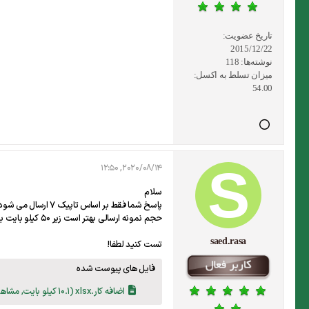
تاریخ عضویت:
2015/12/22
نوشته‌ها:
118
میزان تسلط به اکسل:
54.00
2020/08/14, 12:50
سلام
پاسخ شما فقط بر اساس تاپیک 7 ارسال می شود
حجم نمونه ارسالی بهتر است زیر 50 کیلو بایت باشد نه اینکه نزدیک یک مگا بایت!!!
saed.rasa
تست کنید لطفا!
فایل های پیوست شده
اضافه کار.xlsx
(10.1 کیلو بایت, مشاهدات 4)