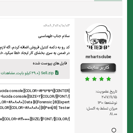
2020/10/03, 06:08
سلام جناب طهماسبی
کد رو به دکمه کنترل فروش اضافه کردم، اگه لا
در ضمن یه سری بخشای کار ایجاد خطا میکرد، 
mrhartsclube
فایل های پیوست شده
Sell.zip
(29.0 کیلو بایت, مشاهدات 24)
[CENTER][COLOR=#696969][FONT=lucida console]... [B]Programming [/B]C# - VB.Net - VC++ - ASP.Net - HTML - CSS - JS - AS2 - AutoIt - Pascal - Delphi - PHP - Python - VBA - Etc
تاریخ عضویت:
2017/11/15
LOR=#808080] Data [B]Forensic [/B]Expert
نوشته‌ها:
130
/COLOR][COLOR=#808080] [B]Pen[/B] Tester
میزان تسلط به اکسل:
81.00
[/COLOR][/FONT][/SIZE][COLOR=#ff0000][FONT=courier new][SIZE=4][B].: Expert in doing what nobody else can :.[/B][/SIZE][/FONT][/COLOR][/CENTER]