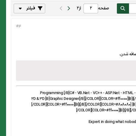
صفحه
از
2
فیلتر
#16
ضافه شدن.
[/FONT][/COLOR][SIZE=2][FONT=lucida console][COLOR=#808080]... 2D & 3D [B]Graphic Designer[/
[/COLOR][COLOR=#ff0000][B]|[/B][/COLOR][COLOR=#808080] [B]
[/COLOR][COLOR=#ff0000][B]|[/B][/