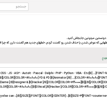
زم دونستین میتونین جابجاش کنید.
خطهایی که عوض شدن یا حذف شدن رو کامنت کردم، خطهای جدید هم کامنت دارن که چرا ا
B][/COLOR][COLOR=#ff0000][B]|[/B][/COLOR][COLOR=#808080] 2D & 3D [B]Animator [/B]
Game [/B]Designer & [B]Hacker [/B][/COLOR][COLOR=#ff0000][B]|[/B][/COLOR][CO
COLOR][COLOR=#808080] [B]Ethical [/B]Hacker [/COLOR][COLOR=#ff0000][B]|[/B][