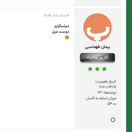
2020/10/03, 12:14
سپاسگزارم
دوست عزیز
پیمان طهماسبی
تاریخ عضویت:
2020/04/17
نوشته‌ها:
93
میزان تسلط به اکسل:
54.00