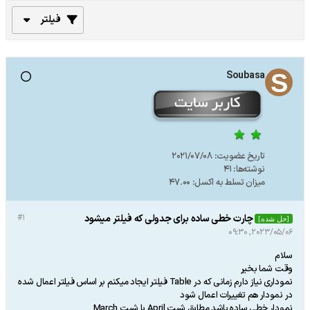
فیلتر
Soubasa
تاریخ عضویت:
2021/07/08
نوشته‌ها:
41
میزان تسلط به اکسل:
47.00
چارت خطی ساده برای جدولی که فیلتر میشود
#1
[حل شده]
2023/05/06, 09:30
سلام
وقت شما بخیر
نموداری نیاز دارم زمانی که در Table فیلتر ایجاد میکنم بر اساس فیلتر اعمال شده
در نمودار هم تغییرات اعمال شود
نمودار خطی ساده باشد مطابق شیت April یا شیت March