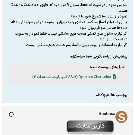
سورس نمودار در شیت Journal ستون R قرار دارد که حاوی اعداد 1.5% و -0.5%
هست
نمودار از عدد 100 شروع شود یا از 100%
زمانی که فیلتر اعمال میکنم تعدادی ردیف پنهان میشوند در این شرایط آن نقطه
داده ها هم در نمودار پنهان شود
اگر نیاز به ستون های کمکی هست هیچ مشکلی نیست فقط نمودار به صورت
داینامیک عمل کند
اگر نیاز به استفاده از پیوت تیبل یا اسلایسر هست هیچ مشکلی نیست
پیشاپیش از پاسخگویی شما سپاسگزارم
فایل های پیوست شده
Dynamic Chart.xlsx
(88.9 کیلو بایت, مشاهدات 6)
برچسب ها:
هیچ‌کدام
Soubasa